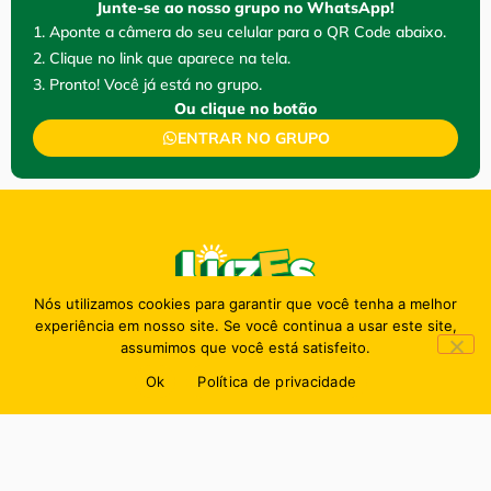
Junte-se ao nosso grupo no WhatsApp!
1. Aponte a câmera do seu celular para o QR Code abaixo.
2. Clique no link que aparece na tela.
3. Pronto! Você já está no grupo.
Ou clique no botão
ENTRAR NO GRUPO
Nós utilizamos cookies para garantir que você tenha a melhor
experiência em nosso site. Se você continua a usar este site,
assumimos que você está satisfeito.
Ok
Política de privacidade
Política de privacidade
2026
Portal Luz Esperaça - TODOS OS DIREITOS RESENVADOS
Desenvolvido por:
Padrão Digital