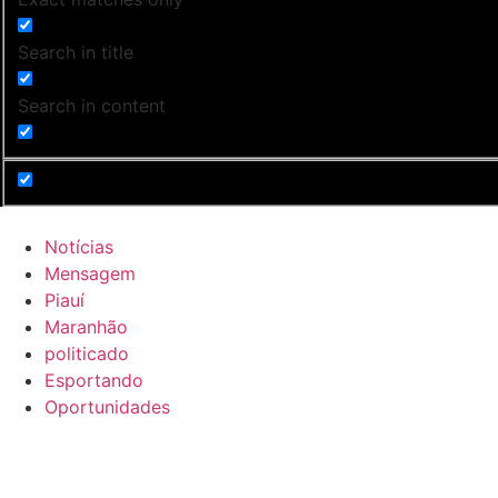
Search in title
Search in content
Notícias
Mensagem
Piauí
Maranhão
politicado
Esportando
Oportunidades