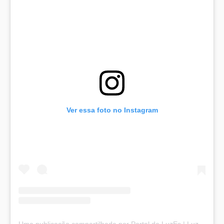
Ver essa foto no Instagram
Uma publicação compartilhada por Portal de LuzEs | Luz e Esperança (@portaldeluzes)