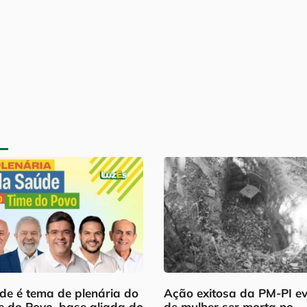
de é tema de plenária do
Ação exitosa da PM-PI ev
e do Povo, base aliada do
de mulher ser morta no