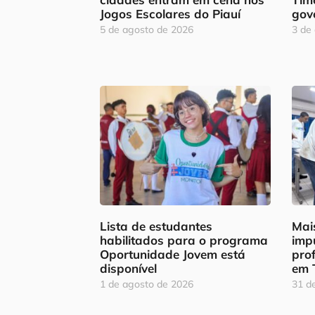
Jogos Escolares do Piauí
gov
5 de agosto de 2026
3 de
Lista de estudantes
Mais
habilitados para o programa
imp
Oportunidade Jovem está
pro
disponível
em 
1 de agosto de 2026
31 de