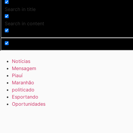
Search in title
Search in content
Notícias
Mensagem
Piauí
Maranhão
politicado
Esportando
Oportunidades