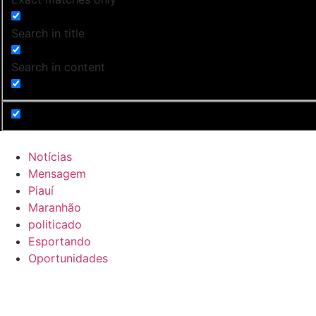
Search in title
Search in content
Notícias
Mensagem
Piauí
Maranhão
politicado
Esportando
Oportunidades