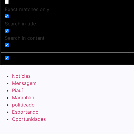
Exact matches only
Search in title
Search in content
Notícias
Mensagem
Piauí
Maranhão
politicado
Esportando
Oportunidades