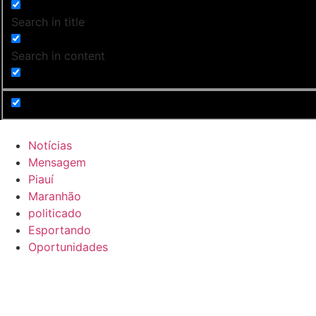
Search in title
Search in content
Notícias
Mensagem
Piauí
Maranhão
politicado
Esportando
Oportunidades