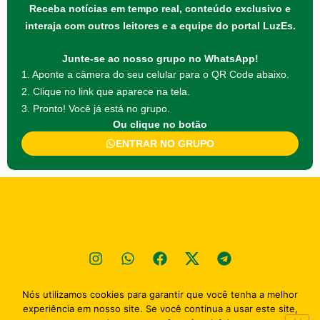
Receba notícias em tempo real, conteúdo exclusivo e
interaja com outros leitores e a equipe do portal LuzEs.
Junte-se ao nosso grupo no WhatsApp!
1. Aponte a câmera do seu celular para o QR Code abaixo.
2. Clique no link que aparece na tela.
3. Pronto! Você já está no grupo.
Ou clique no botão
ENTRAR NO GRUPO
Nós utilizamos cookies para garantir que você tenha a melhor
Política de privacidade
experiência em nosso site. Se você continua a usar este site,
2026
Portal Luz Esperaça - TODOS OS DIREITOS RESENVADOS