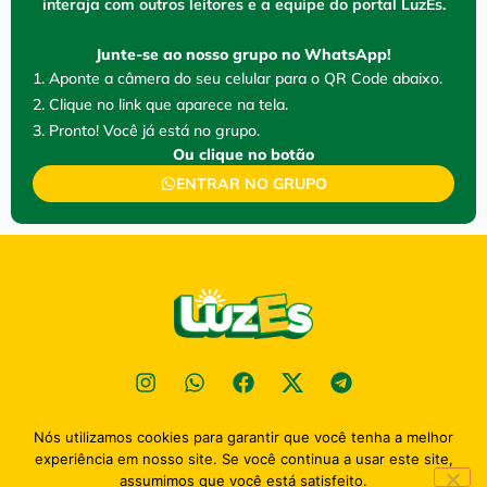
interaja com outros leitores e a equipe do portal LuzEs.
Junte-se ao nosso grupo no WhatsApp!
1. Aponte a câmera do seu celular para o QR Code abaixo.
2. Clique no link que aparece na tela.
3. Pronto! Você já está no grupo.
Ou clique no botão
ENTRAR NO GRUPO
Nós utilizamos cookies para garantir que você tenha a melhor
Política de privacidade
experiência em nosso site. Se você continua a usar este site,
2026
Portal Luz Esperaça - TODOS OS DIREITOS RESENVADOS
assumimos que você está satisfeito.