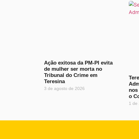
Ação exitosa da PM-PI evita
de mulher ser morta no
Tribunal do Crime em
Tere
Teresina
Adm
3 de agosto de 2026
nos 
o C
1 de