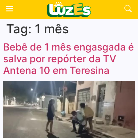
Tag:
1 mês
Bebê de 1 mês engasgada é
salva por repórter da TV
Antena 10 em Teresina