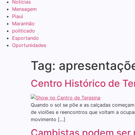
Notícias
Mensagem
Piauí
Maranhão
politicado
Esportando
Oportunidades
Tag:
apresentaçõ
Centro Histórico de Ter
Quando o sol se põe e as calçadas começam a 
de violões e reencontros que voltam a ocupar
movimento […]
Cambistas podem ser m