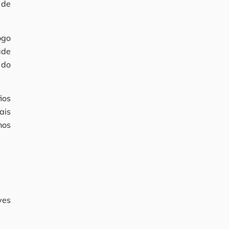
 de
ogo
ade
 do
ios
ais
hos
ves