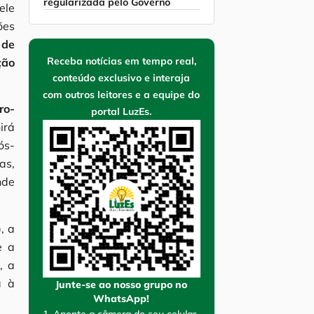
regularizada pelo Governo
ele
ões
 de
Receba notícias em tempo real,
ção
conteúdo exclusivo e interaja
com outros leitores e a equipe do
ro-
portal LuzEs.
irá
ós-
as,
nde
, a
e a
, a
a à
Junte-se ao nosso grupo no
WhatsApp!
1. Aponte a câmera do seu celular