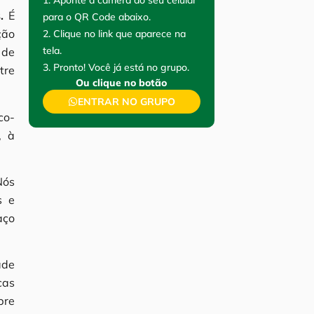
.
É
para o QR Code abaixo.
ção
2. Clique no link que aparece na
tela.
 de
3. Pronto! Você já está no grupo.
tre
Ou clique no botão
ENTRAR NO GRUPO
co-
, à
Nós
s e
aço
ade
cas
bre