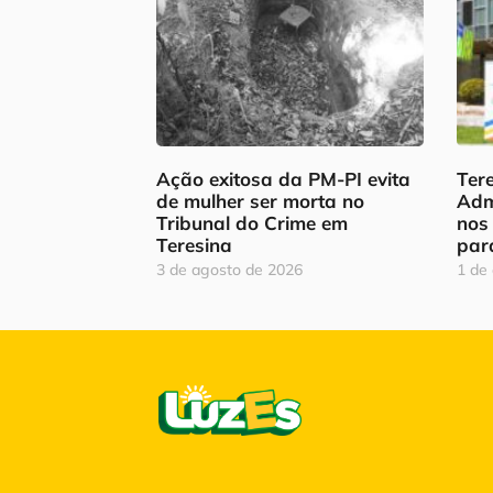
Ação exitosa da PM-PI evita
Tere
de mulher ser morta no
Adm
Tribunal do Crime em
nos
Teresina
par
3 de agosto de 2026
1 de