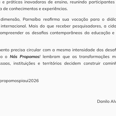
a e práticas inovadoras de ensino, reunindo participantes
ca de conhecimentos e experiências.
dimensão, Parnaíba reafirma sua vocação para o diál
nternacional. Mais do que receber pesquisadores, a cid
compreender os desafios contemporâneos da educação e
nto precisa circular com a mesma intensidade dos desaf
omo o
Nós Propomos
!
lembram que as transformações m
as, instituições e territórios decidem construir camin
nospropomospiaui2026
Danilo Al