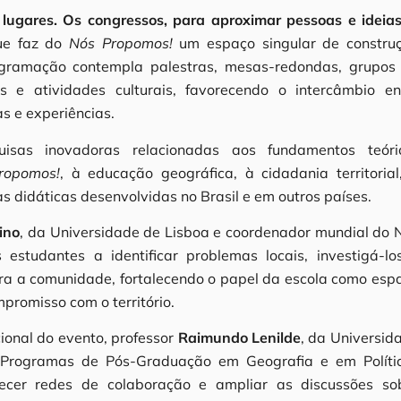
lugares. Os congressos, para aproximar pessoas e ideias
ue faz do
Nós Propomos!
um espaço singular de constru
ogramação contempla palestras, mesas-redondas, grupos
s e atividades culturais, favorecendo o intercâmbio en
s e experiências.
isas inovadoras relacionadas aos fundamentos teóri
ropomos!
, à educação geográfica, à cidadania territorial
s didáticas desenvolvidas no Brasil e em outros países.
ino
, da Universidade de Lisboa e coordenador mundial do 
 estudantes a identificar problemas locais, investigá-lo
ara a comunidade, fortalecendo o papel da escola como esp
promisso com o território.
ional do evento, professor
Raimundo Lenilde
, da Universid
 Programas de Pós-Graduação em Geografia e em Políti
alecer redes de colaboração e ampliar as discussões so