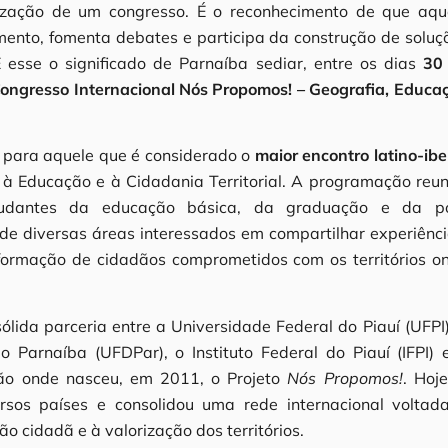
ização de um congresso. É o reconhecimento de que aqu
mento, fomenta debates e participa da construção de soluç
 esse o significado de Parnaíba sediar, entre os dias
30
Congresso Internacional Nós Propomos! – Geografia, Educa
s para aquele que é considerado o
maior encontro latino-ibe
à Educação e à Cidadania Territorial. A programação reun
estudantes da educação básica, da graduação e da p
 de diversas áreas interessados em compartilhar experiênci
 formação de cidadãos comprometidos com os territórios o
lida parceria entre a Universidade Federal do Piauí (UFPI)
 Parnaíba (UFDPar), o Instituto Federal do Piauí (IFPI) 
ição onde nasceu, em 2011, o Projeto
Nós Propomos!
. Hoje
ersos países e consolidou uma rede internacional voltad
o cidadã e à valorização dos territórios.